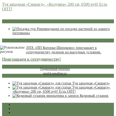
Туя западная «Смарагд», «Колумна» 200 см, 6500 руб! Есть
ОПТ!
Рекомендации по посадке
Рекомендации по посадке растений из нашего
питомника
Сотрудничество
ЛПХ «ПП Копорье-Широково» приглашает к
сотрудничеству дилеров на выгодных условиях.
Приглашаем к сотрудничеству!
Сейчас в питомнике
Подробный прогноз
world-weather.ru
Полезные статьи
Туя западная «Смарагд»
Туя западная «Смарагд»,
«Колумна» 200 см, 6500 руб! Есть ОПТ!
Кедровый стланик
Карта сайта
Конфиденциальность
Контакты